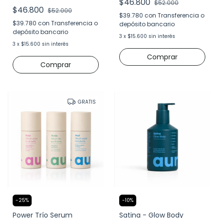
$46.800
$52.000
$46.800
$52.000
$39.780
con
Transferencia o
$39.780
con
Transferencia o
depósito bancario
depósito bancario
3
x
$15.600
sin interés
3
x
$15.600
sin interés
GRATIS
-
25
%
-
10
%
Power Trío Serum
Satina - Glow Body