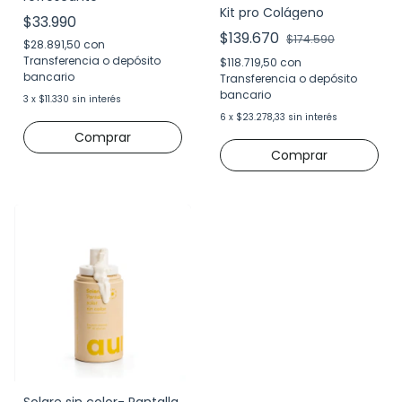
Kit pro Colágeno
$33.990
$139.670
$174.590
$28.891,50
con
Transferencia o depósito
$118.719,50
con
bancario
Transferencia o depósito
bancario
3
x
$11.330
sin interés
6
x
$23.278,33
sin interés
Solare sin color- Pantalla