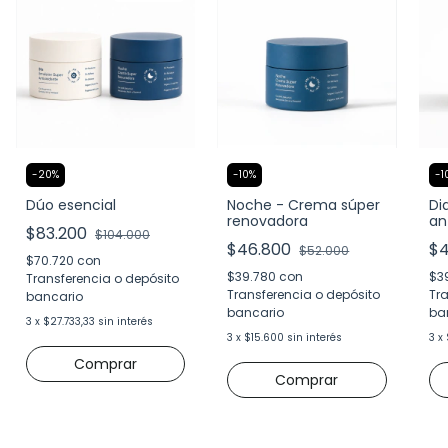
-
20
%
-
10
%
-
1
Dúo esencial
Noche - Crema súper
Di
renovadora
an
$83.200
$104.000
$46.800
$
$52.000
$70.720
con
$39.780
con
$3
Transferencia o depósito
Transferencia o depósito
Tra
bancario
bancario
ba
3
x
$27.733,33
sin interés
3
x
$15.600
sin interés
3
x