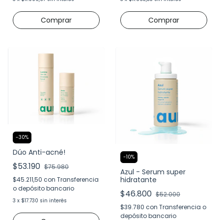
-
30
%
Dúo Anti-acné!
-
10
%
$53.190
$75.980
Azul - Serum super
hidratante
$45.211,50
con
Transferencia
o depósito bancario
$46.800
$52.000
3
x
$17.730
sin interés
$39.780
con
Transferencia o
depósito bancario