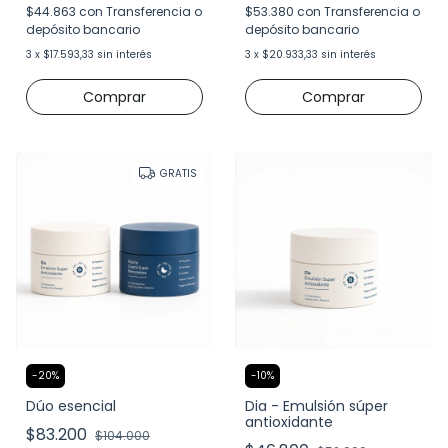
$44.863
con
Transferencia o
$53.380
con
Transferencia o
depósito bancario
depósito bancario
3
x
$17.593,33
sin interés
3
x
$20.933,33
sin interés
Comprar
GRATIS
-
20
%
-
10
%
Dúo esencial
Dia - Emulsión súper
antioxidante
$83.200
$104.000