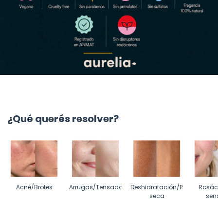
¿Qué querés resolver?
Acné/Brotes
Arrugas/Tensado
Deshidratación/Piel
Rosáce
seca
sens