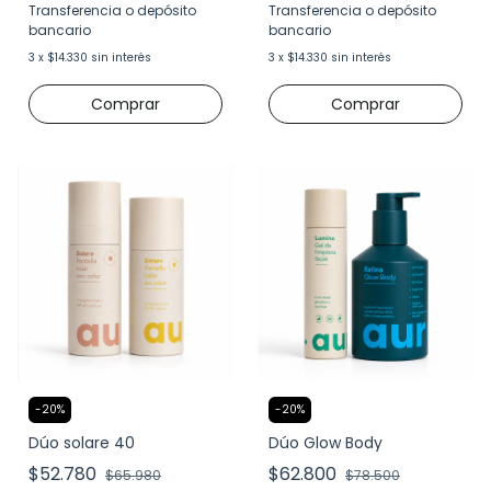
Transferencia o depósito
Transferencia o depósito
bancario
bancario
3
x
$14.330
sin interés
3
x
$14.330
sin interés
-
20
%
-
20
%
Dúo solare 40
Dúo Glow Body
$52.780
$62.800
$65.980
$78.500