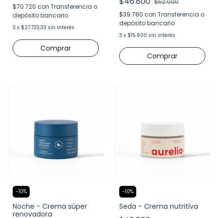
$46.800
$52.000
$70.720
con
Transferencia o
$39.780
con
Transferencia o
depósito bancario
depósito bancario
3
x
$27.733,33
sin interés
3
x
$15.600
sin interés
-
10
%
-
10
%
Noche - Crema súper
Seda - Crema nutritiva
renovadora