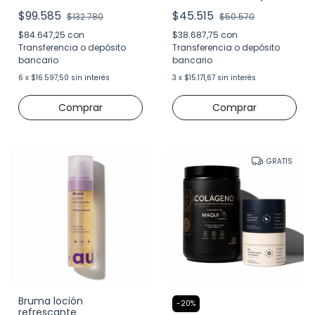
$99.585
$45.515
$132.780
$50.570
$84.647,25
con
$38.687,75
con
Transferencia o depósito
Transferencia o depósito
bancario
bancario
6
x
$16.597,50
sin interés
3
x
$15.171,67
sin interés
GRATIS
Bruma loción
-
20
%
refrescante