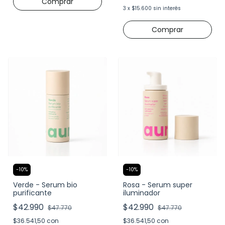
3
x
$15.600
sin interés
-
10
%
-
10
%
Verde - Serum bio
Rosa - Serum super
purificante
iluminador
$42.990
$42.990
$47.770
$47.770
$36.541,50
con
$36.541,50
con