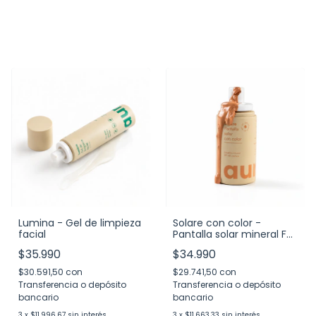
Lumina - Gel de limpieza
Solare con color -
facial
Pantalla solar mineral FPS
40
$35.990
$34.990
$30.591,50
con
$29.741,50
con
Transferencia o depósito
Transferencia o depósito
bancario
bancario
3
x
$11.996,67
sin interés
3
x
$11.663,33
sin interés